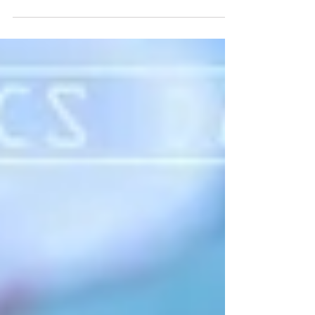
に最適 (動画・360度画像）
2021年スタートから緊急事態宣言が発令されるな
ど、更にリモートワークやWeb上でのコミュニケー
ションが活発化しています。 今回は、ユーザーに
短時間で必要な情報を簡潔に伝えることのできる
「動画制作」、Web上でその場にいるような疑似体
験のできる「360°画像」をご紹介します...