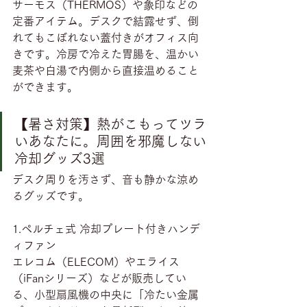
サーモス（THERMOS）や象印などの
定番アイテム。デスクで結露せず、倒
れてもこぼれない蓋付きがオフィス向
きです。冷房で冷えた胃腸を、温かい
麦茶や白湯で内側から直接温めること
ができます。
【暑さ対策】熱がこもってツラ
いあなたに。周囲を邪魔しない
冷却グッズ3選
デスク周りを汚さず、音も静かな涼め
るグッズです。
1.ペルチェ式 冷却プレート付きハンデ
ィファン
エレコム（ELECOM）やエライス
（iFanシリーズ）などが販売してい
る、小型扇風機の中央に「冷たい金属