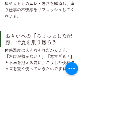
尻や太もものムレ・暑さを解消し、座
り仕事の不快感をリフレッシュしてく
れます。
お互いへの「ちょっとした配
慮」で夏を乗り切ろう
体感温度は人それぞれだからこそ、
「冷房が効かない！」「寒すぎる！」
と不満を抱える前に、こうした便利グ
ッズを賢く使っていきたいですね。
また、もし「エアコンの風が特定の席
にだけ直撃してつらい」という場合
は、1,000円〜2,000円程度で買える
「後付けの風よけルーバー（アタッチ
メント）」をエアコンに設置してもら
うのも根本的な解決策としておすすめ