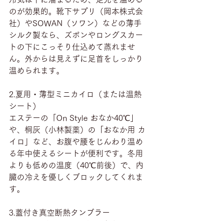
のが効果的。靴下サプリ（岡本株式会
社）やSOWAN（ソワン）などの薄手
シルク製なら、ズボンやロングスカー
トの下にこっそり仕込めて蒸れませ
ん。外からは見えずに足首をしっかり
温められます。
2.夏用・薄型ミニカイロ（または温熱
シート）
エステーの「On Style おなか40℃」
や、桐灰（小林製薬）の「おなか用 カ
イロ」など、お腹や腰をじんわり温め
る年中使えるシートが便利です。冬用
よりも低めの温度（40℃前後）で、内
臓の冷えを優しくブロックしてくれま
す。
3.蓋付き真空断熱タンブラー