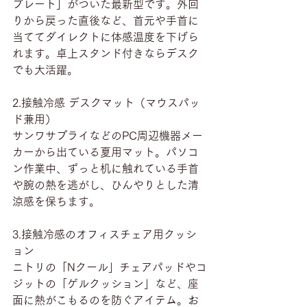
プレート」がついた最新型です。外回
りから戻った直後など、首元や手首に
当ててダイレクトに体感温度を下げら
れます。卓上スタンド付きならデスク
でも大活躍。
2.接触冷感 デスクマット（マウスパッ
ド兼用）
サンワサプライなどのPC周辺機器メー
カーから出ている夏用マット。パソコ
ン作業中、ずっと机に触れている手首
や腕の熱を逃がし、ひんやりとした清
涼感を保ちます。
3.接触冷感のオフィスチェア用クッシ
ョン
ニトリの「Nクール」チェアパッドやコ
ジットの「ゲルクッション」など、座
面に熱がこもるのを防ぐアイテム。お