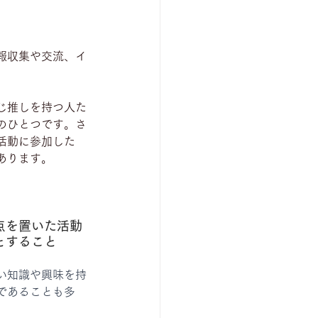
報収集や交流、イ
じ推しを持つ人た
のひとつです。さ
活動に参加した
あります。
点を置いた活動
とすること
い知識や興味を持
であることも多