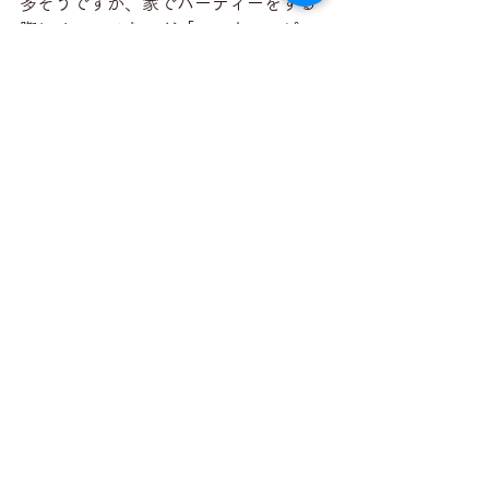
多そうですが、家でパーティーをする
際にオススメなのが「ハロウィンピニ
ャータ」です！
中にお菓子やおもちゃを詰めた紙製の
くす球人形です。吊るしたピニャータ
を、日本のスイカ割りのように、目隠
しをした子どもたちが棒で叩いて割
り、散らばったお菓子やおもちゃを拾
って楽しみます。棒で叩いて壊す様子
が、悪いものを追い払うという意味で
縁起がよいものとされ、ピニャータは