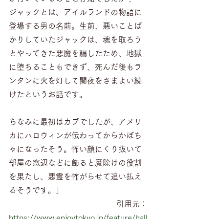
ジャックとは、アイルランドの物語に
登場する男の名前。生前、悪いことば
かりしていたジャックは、魂を取ろう
とやってきた悪魔を騙したため、地獄
に堕ちることもできず、死んだ後もラ
ンタンに火を灯して闇夜をさまよい続
けたというお話です。
ちなみに最初はカブでしたが、アメリ
カにハロウィンが伝わってからかぼち
ゃになったそう。怖い顔にくり抜いて
部屋の窓辺などに飾ると魔除けの役割
を果たし、悪霊を怖がらせて追い払え
るそうです。」
引用元：
https://www.enjoytokyo.jp/feature/hall