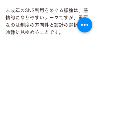
未成年のSNS利用をめぐる議論は、感
情的になりやすいテーマですが、重要
なのは制度の方向性と設計の選択肢を
冷静に見極めることです。
利用禁止という強い措置だけでなく、
接触の構造をどう設計するか――
その視点を持つことで、より現実的で
持続可能な対策が見えてくるのではな
いでしょうか。