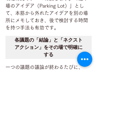
場のアイデア（Parking Lot）」とし
て、本筋から外れたアイデアを別の場
所にメモしておき、後で検討する時間
を持つ手法も有効です。
各議題の「結論」と「ネクスト
アクション」をその場で明確に
する
一つの議題の議論が終わるたびに、
「この議題の結論は〇〇で決定しまし
たね」「この件については△△さんが
担当で、期日は□□日です」というよう
に、何が決まったか、誰が何をいつま
でにやるか（ネクストアクション）を
その場で確認し、参加者全員の合意を
得ます。これが最も重要なアウトプッ
トです。