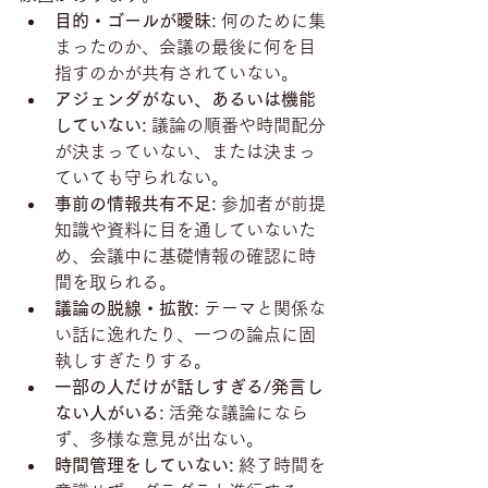
目的・ゴールが曖昧:
 何のために集
まったのか、会議の最後に何を目
指すのかが共有されていない。
アジェンダがない、あるいは機能
していない:
 議論の順番や時間配分
が決まっていない、または決まっ
ていても守られない。
事前の情報共有不足:
 参加者が前提
知識や資料に目を通していないた
め、会議中に基礎情報の確認に時
間を取られる。
議論の脱線・拡散:
 テーマと関係な
い話に逸れたり、一つの論点に固
執しすぎたりする。
一部の人だけが話しすぎる/発言し
ない人がいる:
 活発な議論になら
ず、多様な意見が出ない。
時間管理をしていない:
 終了時間を