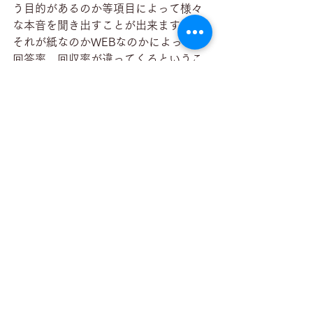
う目的があるのか等項目によって様々
な本音を聞き出すことが出来ます。
それが紙なのかWEBなのかによっても
回答率、回収率が違ってくるというこ
とが分かりました。
でも、紙よりもWEBがいいと一概にい
うことはできません。自分にとってど
んな方法が合っているのか見極める必
要があるのではと思います。
アサコミにもアンケートのサービスの
お取り扱いがございます。気になった
方は
こちら
をチェック！
引用元：スパコロ『紙アンケートのデ
ジタル化に関する受容性調査 飲食店
編』