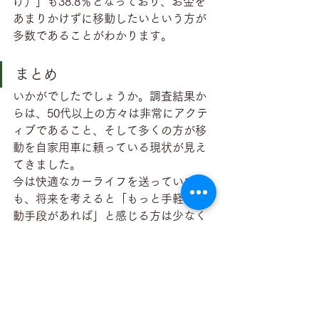
け）」も38.8％となっており、お金を
あまりかけずに移動したいという方が
多数であることがわかります。
まとめ
いかがでしたでしょうか。調査結果か
らは、50代以上の方々は非常にアクテ
ィブであること、そして多くの方が移
動を自家用車に頼っている現状が見え
てきました。
今は快適なカーライフを送っていて
も、将来を考えると「もっと手軽な移
動手段があれば」と感じる方は少なく
ないようです。
また「低料金の移動手段」や「地域限
定の送迎サービス」のニーズが高いこ
ともわかりました。
どこに住んでいてもどの世代も移動し
やすい手段やサービスが増えたらいい